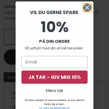
Duften:
VIL DU GERNE SPARE
Ingen og det er helt med vilje. Uden parfume, uden
farvestoffer og uden unødvendige dikkedarer.
10%
−
+
PÅ DIN ORDRE
Så udfyld med din email herunder:
Tilføj til kurv
JA TAK - GIV MIG 10%
Beskrivelse
Ingredienser
Ellers tak
Alle barer er håndlavet, så farve, design og form kan
variere fra billedet.
Du bliver medlem af vores kundeklub, du kan altid let
melde dig ud igen.
Opbevares bedst i sæbeskål med dræn, så den kan tørre
Se vores privatlivspolitik her