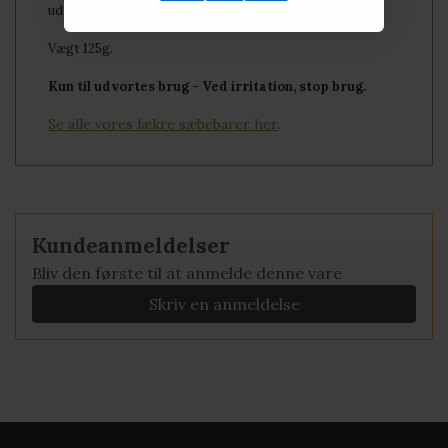
ud mellem brug.
Vægt 125g.
Kun til udvortes
brug - Ved irritation, stop brug.
Se alle vores lækre sæbebarer her
.
Kundeanmeldelser
Bliv den første til at anmelde denne vare
Skriv en anmeldelse