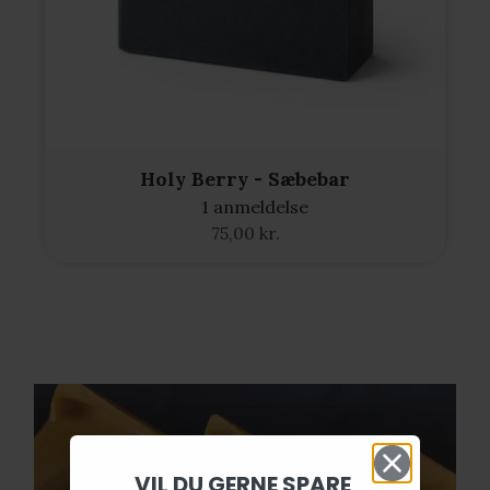
Holy Berry - Sæbebar
1 anmeldelse
75,00 kr.
VIL DU GERNE SPARE