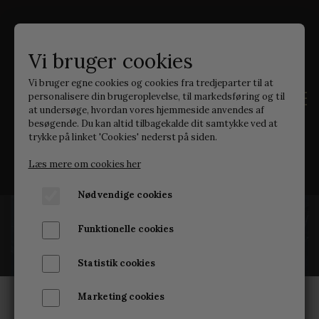
Vi bruger cookies
Vi bruger egne cookies og cookies fra tredjeparter til at
personalisere din brugeroplevelse, til markedsføring og til
at undersøge, hvordan vores hjemmeside anvendes af
besøgende. Du kan altid tilbagekalde dit samtykke ved at
trykke på linket 'Cookies' nederst på siden.
Læs mere om cookies her
Nødvendige cookies
Velvære til dig
Funktionelle cookies
Du fortjener at være god ved dig
SÆBER
selv.
Statistik cookies
FOAMING SUGAR SCRUB
Marketing cookies
FRI FRAGT
HURTIG LEVERING
Ved køb over 399 DKK
3-5 hverdage