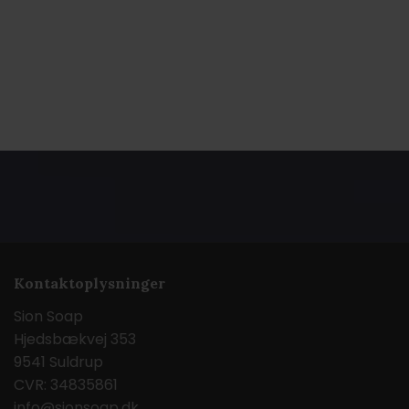
Kontaktoplysninger
Sion Soap
Hjedsbækvej 353
9541 Suldrup
CVR: 34835861
info@sionsoap.dk