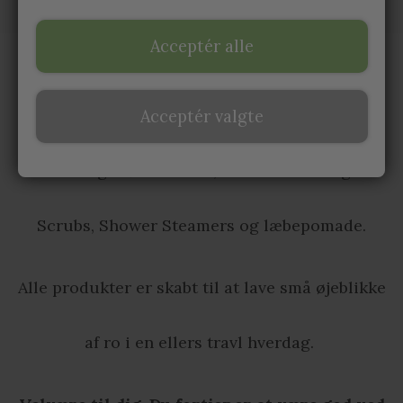
SHOWER STEAMERS
Acceptér alle
LÆBEPOMADE
Sion Soap
skaber farverige sæber med smukke
Acceptér valgte
swirls og skønne dufte, skummende Sugar
Scrubs, Shower Steamers og læbepomade.
Alle produkter er skabt til at lave små øjeblikke
af ro i en ellers travl hverdag.